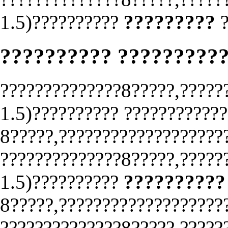
1.5)??????????
?????????
?
?????????? ?????????
??????????????8?????,?????
1.5)?????????? ????????????
8?????,???????????????????
??????????????8?????,?????
1.5)??????????
??????????
8?????,???????????????????
??????????????8?????,?????