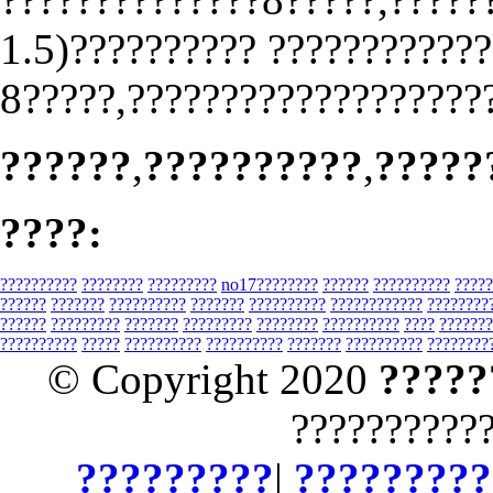
1.5)?????????? ????????????
8?????,????????????????????
??????
,
??????????
,
?????
????:
??????????
????????
?????????
no17????????
??????
??????????
?????
??????
???????
??????????
???????
??????????
????????????
????????
??????
?????????
???????
?????????
????????
??????????
????
???????
??????????
?????
??????????
??????????
???????
??????????
????????
© Copyright 2020
?????
??????????
?????????
|
?????????