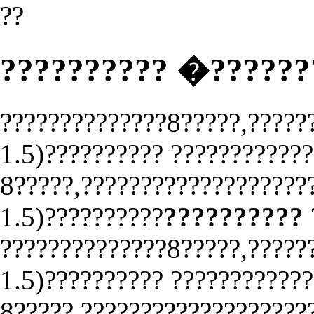
??
?????????? �?????
??????????????8?????,?????
1.5)?????????? ????????????
8?????,???????????????????
1.5)??????????
??????????
??????????????8?????,?????
1.5)?????????? ????????????
8?????,???????????????????