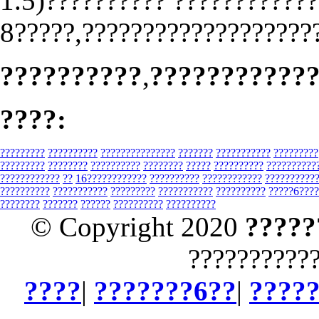
1.5)?????????? ????????????
8?????,????????????????????
??????????
,
???????????
????:
?????????
??????????
???????????????
???????
???????????
?????????
?????????
????????
??????????
????????
?????
??????????
??????????
????????????
??
16????????????
??????????
????????????
??????????
??????????
???????????
?????????
???????????
??????????
?????6????
????????
???????
??????
??????????
??????????
© Copyright 2020
?????
??????????
????
|
???????6??
|
????