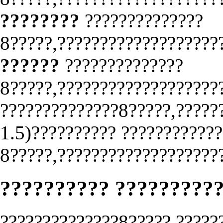
????????
??????????????
8?????,???????????????????
??????
??????????????
8?????,???????????????????
??????????????8?????,?????
1.5)?????????? ????????????
8?????,????????????????????
?????????? ?????????
??????????????8?????,?????