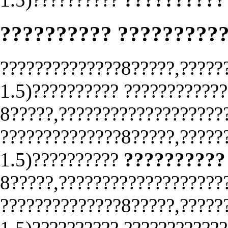
?????????? ?????????
??????????????8?????,?????
1.5)?????????? ????????????
8?????,???????????????????
??????????????8?????,?????
1.5)??????????
??????????
8?????,???????????????????
??????????????8?????,?????