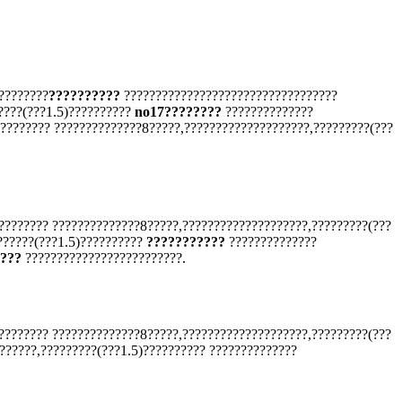
????????
??????????
??????????????????????????????????
????(???1.5)??????????
no17????????
??????????????
???????? ??????????????8?????,????????????????????,?????????(???
???????? ??????????????8?????,????????????????????,?????????(???
??????(???1.5)??????????
???????????
??????????????
???
?????????????????????????.
???????? ??????????????8?????,????????????????????,?????????(???
??????,?????????(???1.5)?????????? ??????????????