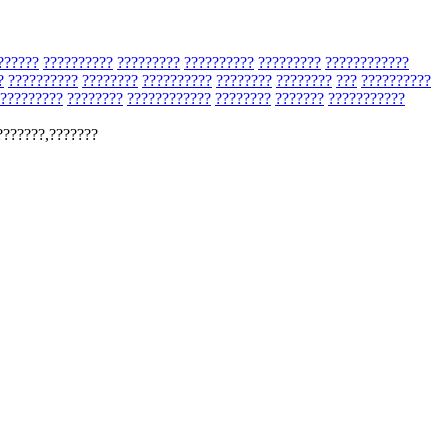
??????
??????????
?????????
??????????
?????????
????????????
?
??????????
????????
??????????
????????
????????
???
??????????
?????????
????????
????????????
????????
???????
???????????
???????,???????