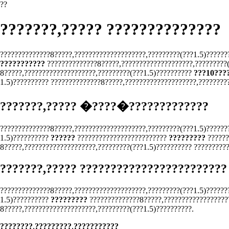
??
???????,????? ??????????????
??????????????8?????,????????????????????,?????????(???1.5)??????
???????????
??????????????8?????,????????????????????,?????????(
8?????,????????????????????,?????????(???1.5)??????????
???10???
1.5)?????????? ??????????????8?????,????????????????????,?????????
???????,????? �????�?????????????
??????????????8?????,????????????????????,?????????(???1.5)??????
1.5)??????????
??????
?????????????????????????
?????????
??????
8?????,????????????????????,?????????(???1.5)?????????? ?????????
???????,????? ????????????????????????
??????????????8?????,????????????????????,?????????(???1.5)??????
1.5)??????????
?????????
??????????????8?????,???????????????????
8?????,????????????????????,?????????(???1.5)??????????.
????????
,
?????????
,
???????????