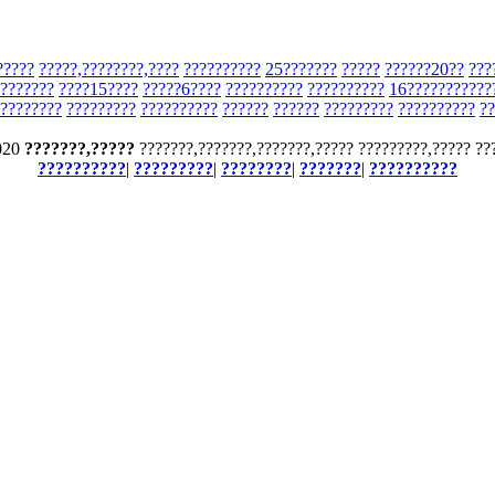
?????
?????,????????,????
??????????
25???????
?????
??????20??
???
???????
????15????
?????6????
??????????
??????????
16???????????
????????
?????????
??????????
??????
??????
?????????
??????????
??
020
???????,?????
???????,???????,???????,????? ?????????,????? ??
??????????
|
?????????
|
????????
|
???????
|
??????????