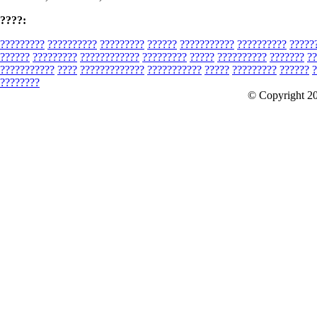
????:
?????????
??????????
?????????
??????
???????????
??????????
?????
??????
?????????
????????????
?????????
?????
??????????
???????
??
???????????
????
?????????????
???????????
?????
?????????
??????
?
????????
© Copyright 2