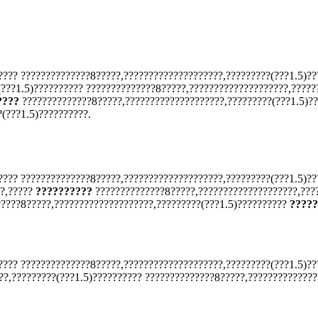
???? ??????????????8?????,????????????????????,?????????(???1.5)??
???1.5)?????????? ??????????????8?????,????????????????????,?????
????
??????????????8?????,????????????????????,?????????(???1.5)??
(???1.5)??????????.
???? ??????????????8?????,????????????????????,?????????(???1.5)??
?,?????
??????????
??????????????8?????,????????????????????,???
?????8?????,????????????????????,?????????(???1.5)??????????
?????
???? ??????????????8?????,????????????????????,?????????(???1.5)??
?,?????????(???1.5)?????????? ??????????????8?????,??????????????