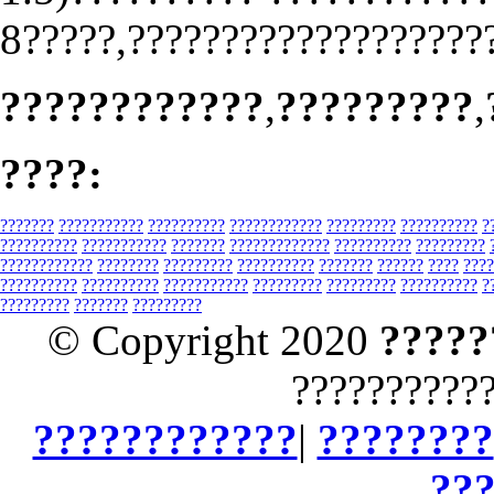
8?????,????????????????????
????????????
,
?????????
,
????:
???????
???????????
??????????
????????????
?????????
??????????
?
??????????
???????????
???????
?????????????
??????????
?????????
????????????
????????
?????????
??????????
???????
??????
????
????
??????????
??????????
???????????
?????????
?????????
??????????
?
?????????
???????
?????????
© Copyright 2020
?????
??????????
????????????
|
????????
??